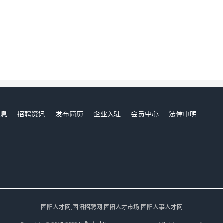
信息
招聘资讯
发布简历
企业入驻
会员中心
法律申明
们
固阳人才网,固阳招聘网,固阳人才市场,固阳人事人才网