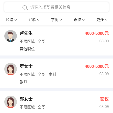
在校学生工作经验
本科
行政后勤
建筑装潢
确定
区域
经验
学历
职位
更多
三年以上工作经验
硕士
销售岗位
教师
卢先生
4000-5000元
四年以上工作经验
博士
文员
护士
08-09
不限区域
全职
五年以上工作经验
财务会计
传单派发
其他职位
十年以上工作经验
超市零售
促销导购
罗女士
4000-5000元
网络IT
保健按摩
08-09
不限区域
全职
本科
教师
快递员
前台接待
收银员
技术员/工程师
邓女士
面议
08-09
水电/机修
部门经理
不限区域
全职