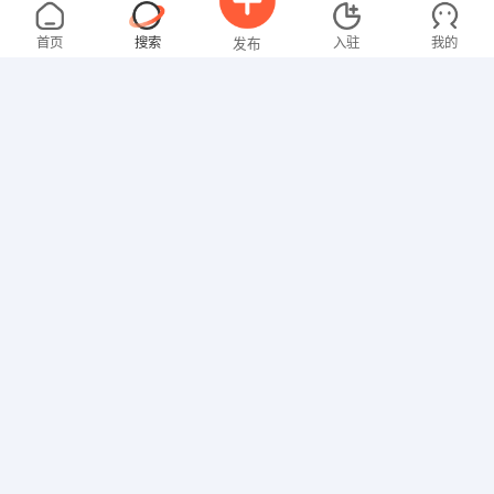
吴先生
4000-5000元
08-08
不限区域
全职
大专
首页
搜索
入驻
我的
发布
行政/后勤
张先生
4000-5000元
08-08
不限区域
全职
大专
招聘信息
求职简历
技工/普工
林先生
面议
08-08
不限区域
全职
技工/普工
邓先生
3000-4000元
08-08
不限区域
全职
高中